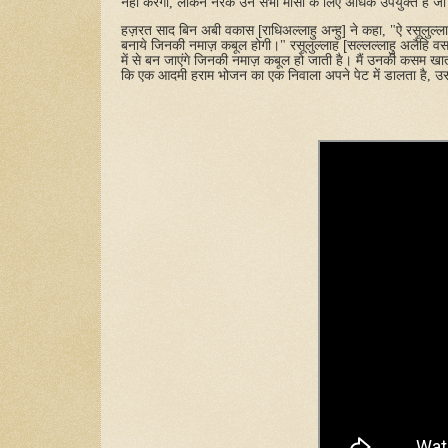
नहीं
करेगा
,
लेकिन
नरक
उन
सभी
मांसों
के
लिए
अधिक
उपयुक्त
है
जो
हज़रत
साद
बिन
अबी
वकास
[
राधिअल्लाहु
अन्हु
]
ने
कहा
, "
ऐ
रसूलुल्ल
बनाये
जिनकी
नमाज़
कबूल
होगी।
"
रसूलुल्लाह
[
सल्लल्लाहु
अलैहि
वस
में
से
बन
जाएंगे
जिनकी
नमाज़
कबूल
हो
जाती
है।
मैं
उनकी
कसम
खा
कि
एक
आदमी
हराम
भोजन
का
एक
निवाला
अपने
पेट
में
डालता
है
,
उ