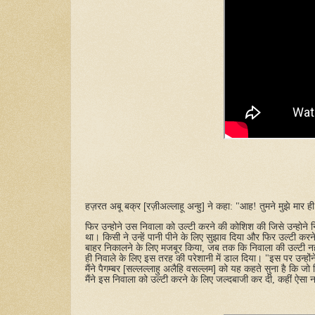
हज़रत
अबू
बक्र
[
रज़ीअल्लाहू
अन्हु
]
ने
कहा
: "
आह
!
तुमने
मुझे
मार
ही
फिर
उन्होने
उस
निवाला
को
उल्टी
करने
की
कोशिश
की
जिसे
उन्होने
था।
किसी
ने
उन्हें
पानी
पीने
के
लिए
सुझाव
दिया
और
फिर
उल्टी
करन
बाहर
निकालने
के
लिए
मजबूर
किया
,
जब
तक
कि
निवाला
की
उल्टी
नह
ही
निवाले
के
लिए
इस
तरह
की
परेशानी
में
डाल
दिया।
"
इस
पर
उन्होंन
मैंने
पैगम्बर
[
सल्लल्लाहु
अलैहि
वसल्लम
]
को
यह
कहते
सुना
है
कि
जो
मैंने
इस
निवाला
को
उल्टी
करने
के
लिए
जल्दबाजी
कर
दी
,
कहीं
ऐसा