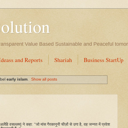
Solution
l Transparent Value Based Sustainable and Peaceful tomo
Ideass and Reports
Shariah
Business StartUp
abel
early islam
.
Show all posts
अलैहि
वसल्लम
]
ने
कहा
: "
जो
मांस
गैरकानूनी
चीज़ों
से
उगा
है
,
वह
जन्नत
में
प्रवेश