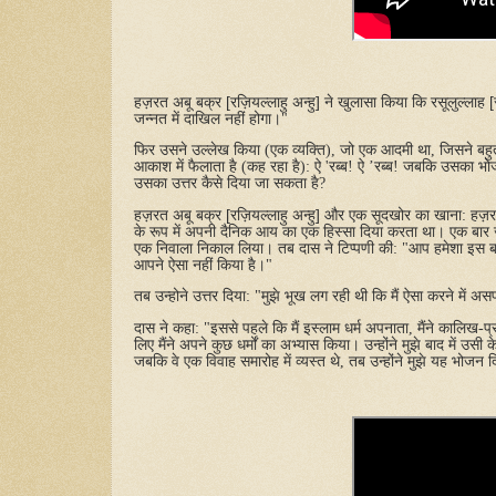
हज़रत
अबू
बक्र
[
रज़ियल्लाहु
अन्हु
]
ने
खुलासा
किया
कि
रसूलुल्लाह
[
जन्नत
में
दाखिल
नहीं
होगा।
"
फिर
उसने
उल्लेख
किया
(
एक
व्यक्ति
),
जो
एक
आदमी
था
,
जिसने
बहु
आकाश
में
फैलाता
है
(
कह
रहा
है
):
ऐ
'
रब्ब
!
ऐ
’
रब्ब
!
जबकि
उसका
भो
उसका
उत्तर
कैसे
दिया
जा
सकता
है
?
हज़रत
अबू
बक्र
[
रज़ियल्लाहु
अन्हु
]
और
एक
सूदखोर
का
खाना
:
हज़
के
रूप
में
अपनी
दैनिक
आय
का
एक
हिस्सा
दिया
करता
था।
एक
बार
एक
निवाला
निकाल
लिया।
तब
दास
ने
टिप्पणी
की
: "
आप
हमेशा
इस
ब
आपने
ऐसा
नहीं
किया
है।
"
तब
उन्होने
उत्तर
दिया
: "
मुझे
भूख
लग
रही
थी
कि
मैं
ऐसा
करने
में
अस
दास
ने
कहा
: "
इससे
पहले
कि
मैं
इस्लाम
धर्म
अपनाता
,
मैंने
कालिख
-
प्
लिए
मैंने
अपने
कुछ
धर्मों
का
अभ्यास
किया।
उन्होंने
मुझे
बाद
में
उसी
क
जबकि
वे
एक
विवाह
समारोह
में
व्यस्त
थे
,
तब
उन्होंने
मुझे
यह
भोजन
द