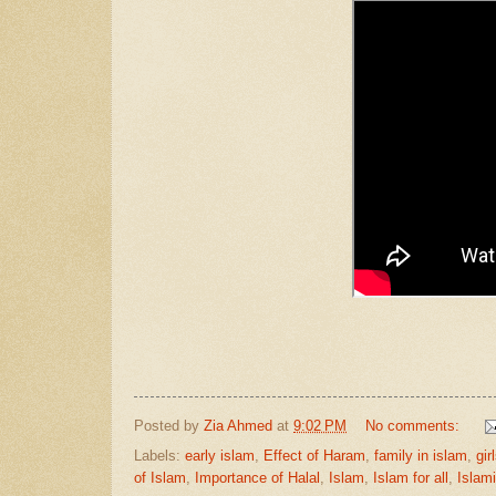
Posted by
Zia Ahmed
at
9:02 PM
No comments:
Labels:
early islam
,
Effect of Haram
,
family in islam
,
gir
of Islam
,
Importance of Halal
,
Islam
,
Islam for all
,
Islam