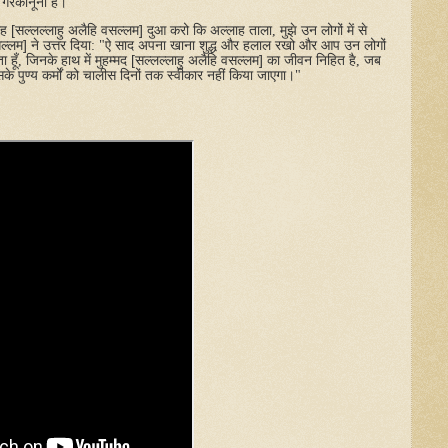
गैरकानूनी
हैं।
"
ाह
[
सल्लल्लाहु
अलैहि
वसल्लम
]
दुआ
करो
कि
अल्लाह
ताला
,
मुझे
उन
लोगों
में
से
ल्लम
]
ने
उत्तर
दिया
: "
ऐ
साद
अपना
खाना
शुद्ध
और
हलाल
रखो
और
आप
उन
लोगों
ता
हूँ
,
जिनके
हाथ
में
मुहम्मद
[
सल्लल्लाहु
अलैहि
वसल्लम
]
का
जीवन
निहित
है
,
जब
सके
पुण्य
कर्मों
को
चालीस
दिनों
तक
स्वीकार
नहीं
किया
जाएगा।
"