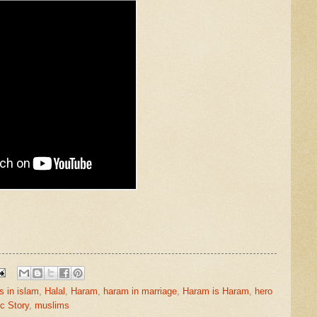
ls in islam
,
Halal
,
Haram
,
haram in marriage
,
Haram is Haram
,
hero
ic Story
,
muslims