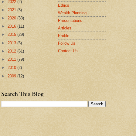
►
2022
(2)
Ethics
►
2021
(5)
Wealth Planning
►
2020
(33)
Presentations
►
2016
(11)
Articles
►
2015
(29)
Profile
►
2013
(6)
Follow Us
Contact Us
►
2012
(61)
►
2011
(79)
►
2010
(2)
►
2009
(12)
Search This Blog