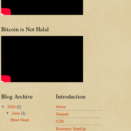
Bitcoin is Not Halal
Blog Archive
Introduction
▼
2024
(1)
Home
▼
June
(1)
Shariah
Blind Heart
CSR
Business StartUp