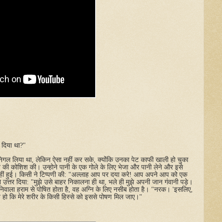
दिया
था
?"
निगल
लिया
था
,
लेकिन
ऐसा
नहीं
कर
सके
,
क्योंकि
उनका
पेट
काफी
खाली
हो
चुका
े
की
कोशिश
की।
उन्होने
पानी
के
एक
गोले
के
लिए
भेजा
और
पानी
लेने
और
इसे
ीं
हुई।
किसी
ने
टिप्पणी
की
: "
अल्लाह
आप
पर
दया
करे
!
आप
अपने
आप
को
एक
े
उत्तर
दिया
: "
मुझे
उसे
बाहर
निकालना
ही
था
,
भले
ही
मुझे
अपनी
जान
गंवानी
पड़े।
निवाला
हराम
से
पोषित
होता
है
,
वह
अग्नि
के
लिए
नसीब
होता
है।
"
नरक।
'
इसलिए
,
न
हो
कि
मेरे
शरीर
के
किसी
हिस्से
को
इससे
पोषण
मिल
जाए।
"