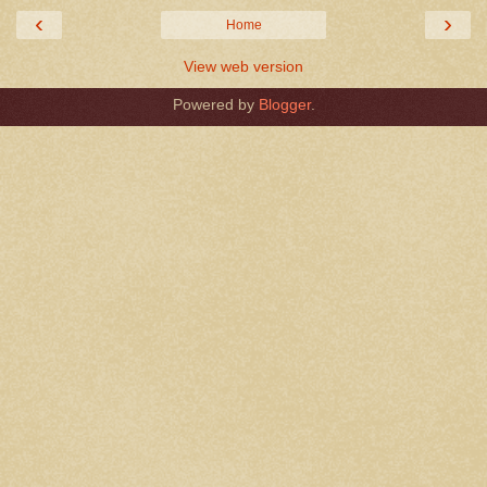
‹
›
Home
View web version
Powered by
Blogger
.